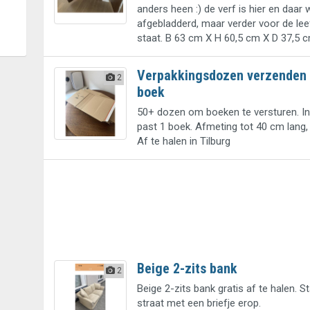
anders heen :) de verf is hier en daar 
afgebladderd, maar verder voor de leef
staat. B 63 cm X H 60,5 cm X D 37,5 c
Verpakkingsdozen verzenden
2
boek
50+ dozen om boeken te versturen. I
past 1 boek. Afmeting tot 40 cm lang
Af te halen in Tilburg
Beige 2-zits bank
2
Beige 2-zits bank gratis af te halen. S
straat met een briefje erop.