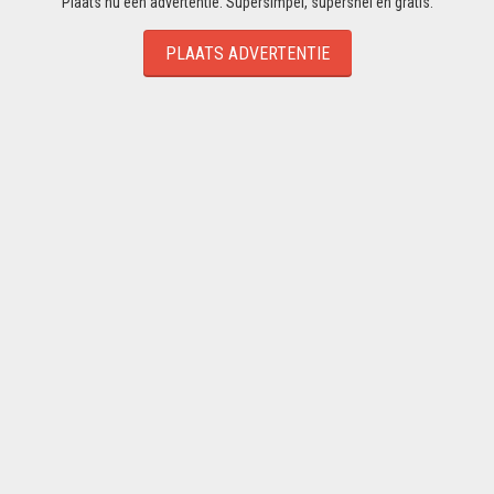
Plaats nu een advertentie. Supersimpel, supersnel en gratis.
PLAATS ADVERTENTIE