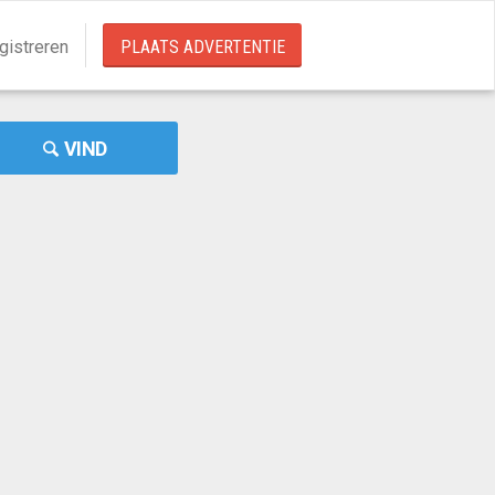
gistreren
PLAATS ADVERTENTIE
VIND