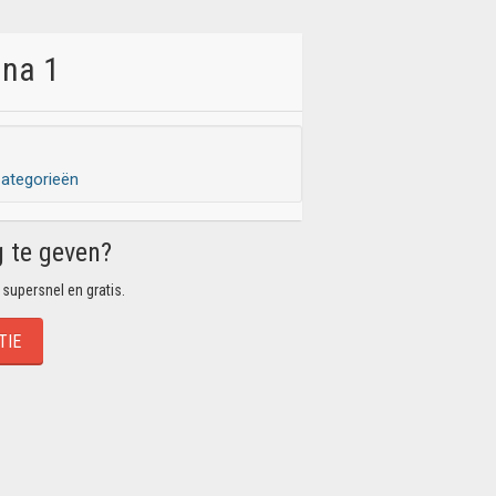
ina 1
ategorieën
g te geven?
 supersnel en gratis.
TIE