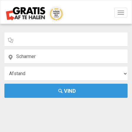
Navig
aan/u
VIND