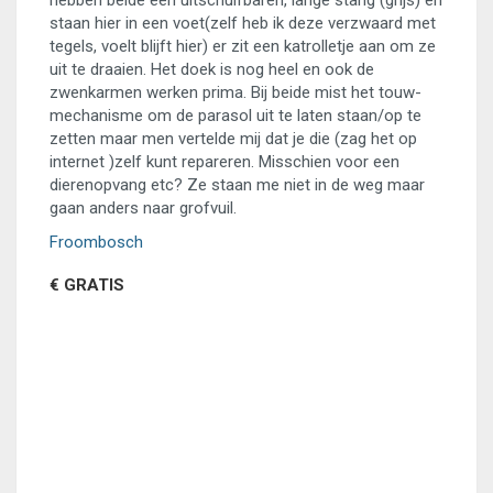
hebben beide een uitschuifbaren, lange stang (grijs) en
staan hier in een voet(zelf heb ik deze verzwaard met
tegels, voelt blijft hier) er zit een katrolletje aan om ze
uit te draaien. Het doek is nog heel en ook de
zwenkarmen werken prima. Bij beide mist het touw-
mechanisme om de parasol uit te laten staan/op te
zetten maar men vertelde mij dat je die (zag het op
internet )zelf kunt repareren. Misschien voor een
dierenopvang etc? Ze staan me niet in de weg maar
gaan anders naar grofvuil.
Froombosch
€ GRATIS