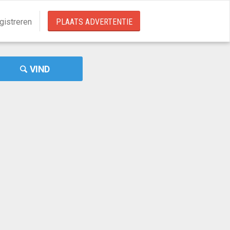
gistreren
PLAATS ADVERTENTIE
VIND