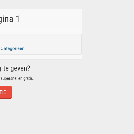
gina 1
Categorieën
g te geven?
 supersnel en gratis.
TIE