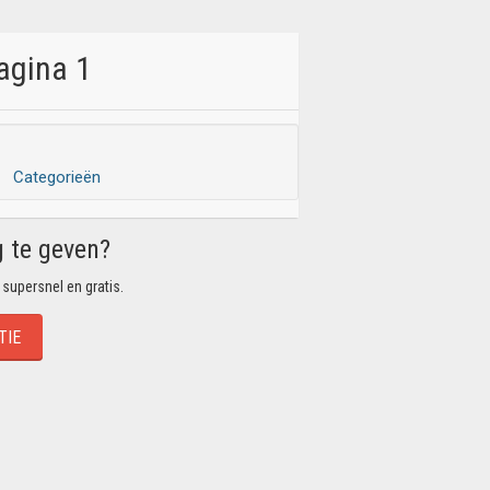
agina 1
Categorieën
g te geven?
 supersnel en gratis.
TIE