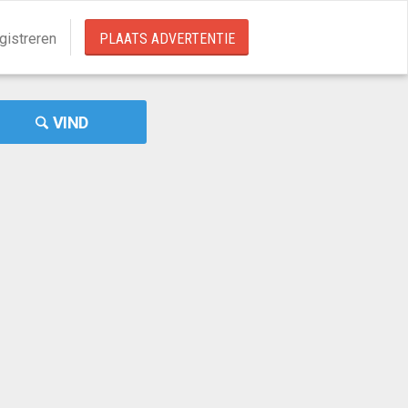
gistreren
PLAATS ADVERTENTIE
VIND