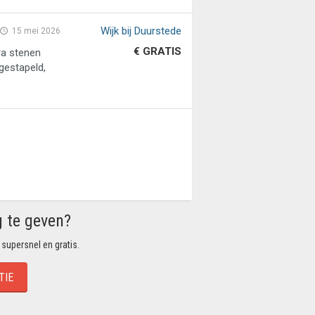
Wijk bij Duurstede
15 mei 2026
€ GRATIS
ra stenen
gestapeld,
g te geven?
 supersnel en gratis.
TIE