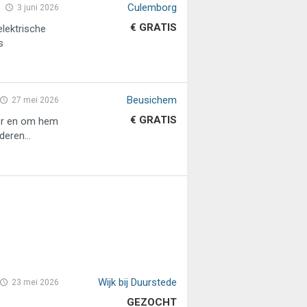
Culemborg
3 juni 2026
€ GRATIS
lektrische
s
Beusichem
27 mei 2026
€ GRATIS
oor en om hem
eren...
Wijk bij Duurstede
23 mei 2026
GEZOCHT