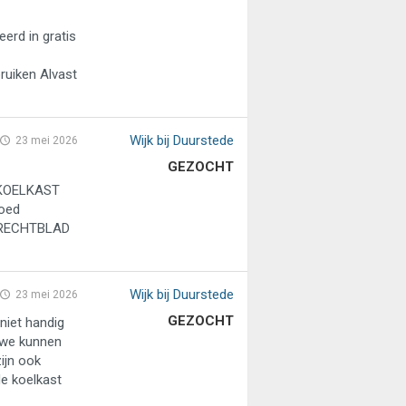
rd in gratis
uiken Alvast
Wijk bij Duurstede
23 mei 2026
GEZOCHT
 KOELKAST
goed
NRECHTBLAD
Wijk bij Duurstede
23 mei 2026
GEZOCHT
niet handig
 we kunnen
ijn ook
de koelkast