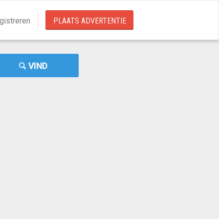
gistreren
PLAATS ADVERTENTIE
VIND