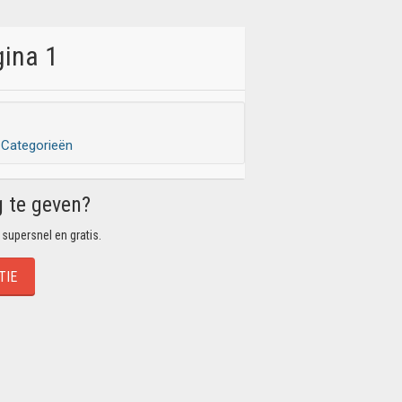
gina 1
Categorieën
g te geven?
 supersnel en gratis.
TIE