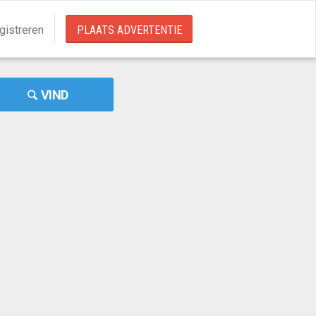
gistreren
PLAATS ADVERTENTIE
VIND