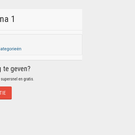
ina 1
ategorieën
g te geven?
 supersnel en gratis.
TIE