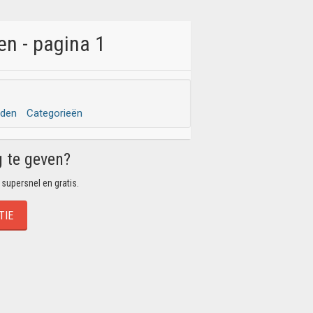
n - pagina 1
eden
Categorieën
g te geven?
 supersnel en gratis.
TIE