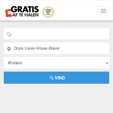
Navig
aan/u
VIND