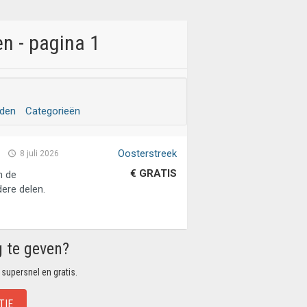
n - pagina 1
eden
Categorieën
Oosterstreek
8 juli 2026
€ GRATIS
n de
ere delen.
g te geven?
 supersnel en gratis.
TIE