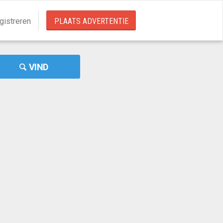
gistreren
PLAATS ADVERTENTIE
VIND