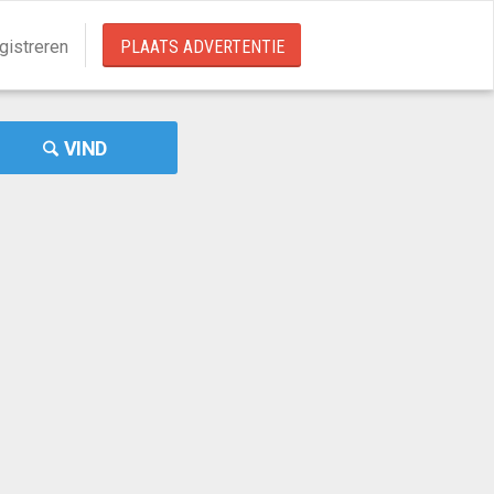
gistreren
PLAATS ADVERTENTIE
VIND