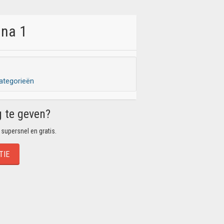
ina 1
ategorieën
g te geven?
 supersnel en gratis.
TIE