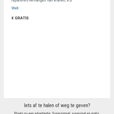
repareren/vervangen van kranen, e.d.
Well
€ GRATIS
Iets af te halen of weg te geven?
Plaats nu een advertentie. Supersimpel, supersnel en gratis.