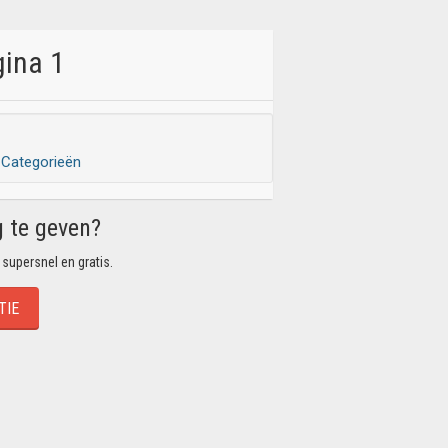
gina 1
Categorieën
g te geven?
 supersnel en gratis.
TIE