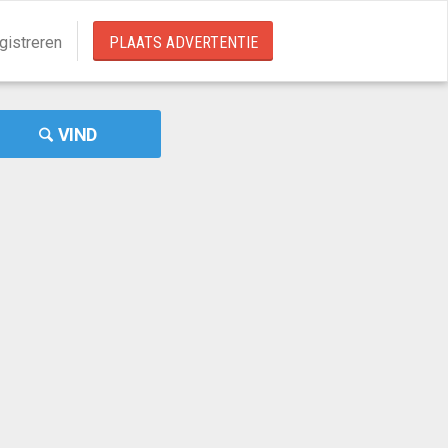
gistreren
PLAATS ADVERTENTIE
VIND