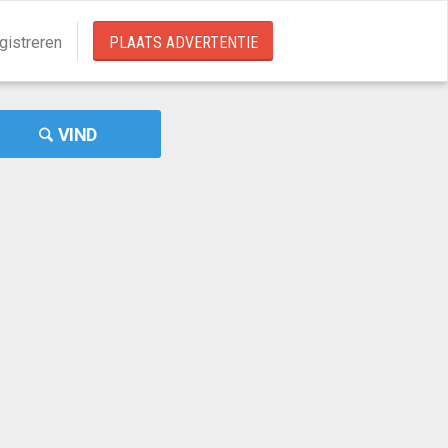
gistreren
PLAATS ADVERTENTIE
VIND