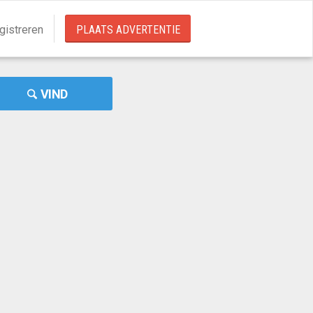
gistreren
PLAATS ADVERTENTIE
VIND