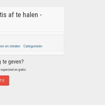
 af te halen -
sen en steden
Categorieën
g te geven?
 supersnel en gratis.
TIE