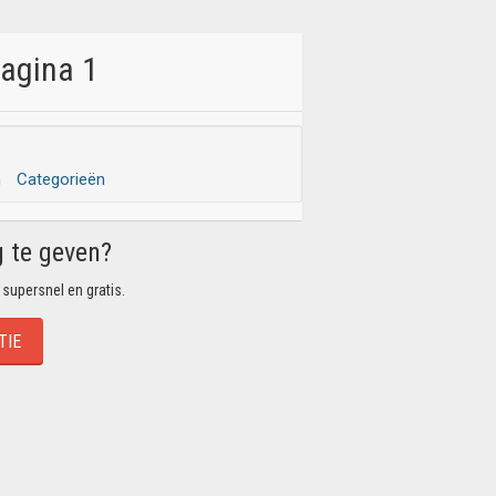
pagina 1
n
Categorieën
g te geven?
 supersnel en gratis.
TIE