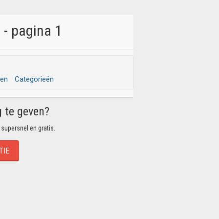
 - pagina 1
den
Categorieën
g te geven?
 supersnel en gratis.
TIE