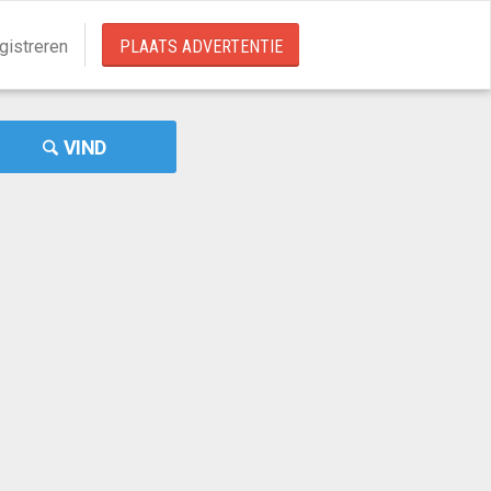
gistreren
PLAATS ADVERTENTIE
VIND