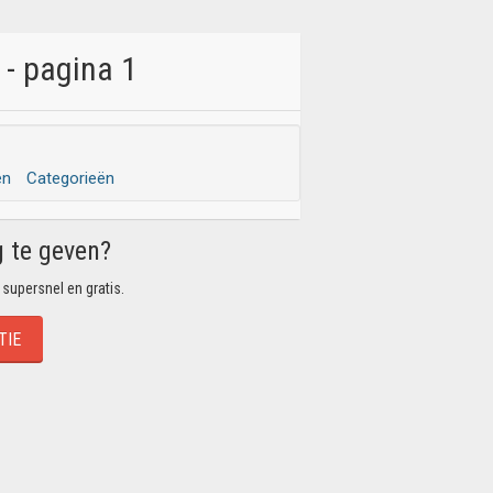
 - pagina 1
en
Categorieën
g te geven?
 supersnel en gratis.
TIE