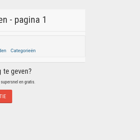
n - pagina 1
den
Categorieën
g te geven?
 supersnel en gratis.
TIE