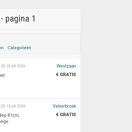
- pagina 1
en
Categorieën
Westzaan
26 juli 2026
€ GRATIS
at.
Velserbroek
10 juli 2026
€ GRATIS
diep 81cm,
eige