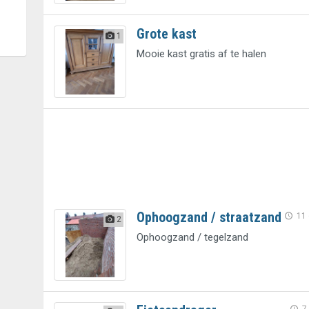
Grote kast
1
Mooie kast gratis af te halen
Ophoogzand / straatzand
11
2
Ophoogzand / tegelzand