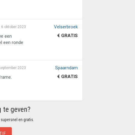
Velserbroek
6 oktober 2023
€ GRATIS
we een
el een ronde
Spaarndam
september 2023
€ GRATIS
frame.
g te geven?
 supersnel en gratis.
TIE