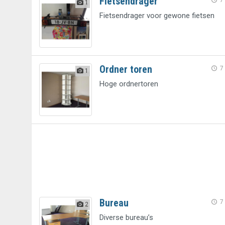
Fietsendrager
7
1
Fietsendrager voor gewone fietsen
Ordner toren
7
1
Hoge ordnertoren
Bureau
7
2
Diverse bureau’s