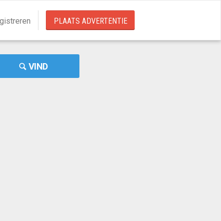
gistreren
PLAATS ADVERTENTIE
VIND