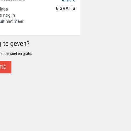
Almere
25 oktober 2023
€ GRATIS
elaas
s nog in
it niet meer.
g te geven?
 supersnel en gratis.
TIE