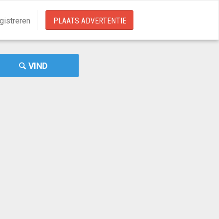
gistreren
PLAATS ADVERTENTIE
VIND