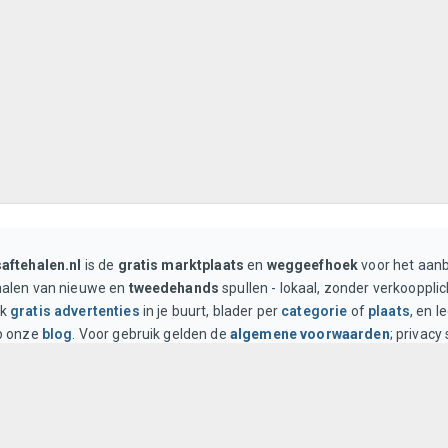
saftehalen.nl
is de
gratis marktplaats
en
weggeefhoek
voor het aan
halen van nieuwe en
tweedehands
spullen - lokaal, zonder verkoopplic
ek
gratis advertenties
in je buurt, blader per
categorie
of
plaats
, en l
op onze
blog
. Voor gebruik gelden de
algemene voorwaarden
; privacy
privacybeleid
.
Lokaal afhalen
Geen verkoopplicht