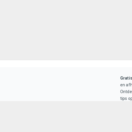
Grati
en af
Ontd
tips 
in het
Gratis plaatsen