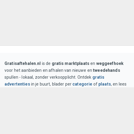
Gratisaftehalen.nl
is de
gratis marktplaats
en
weggeefhoek
voor het aanbieden en afhalen van nieuwe en
tweedehands
spullen - lokaal, zonder verkoopplicht. Ontdek
gratis
advertenties
in je buurt, blader per
categorie
of
plaats
, en lees
tips op onze
blog
. Voor gebruik gelden de
algemene
voorwaarden
; privacy staat in het
privacybeleid
.
Gratis plaatsen
advertenties zonder kosten
Lokaal afhalen