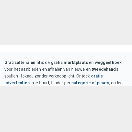
Gratisaftehalen.nl
is de
gratis marktplaats
en
weggeefhoek
voor het aanbieden en afhalen van nieuwe en
tweedehands
spullen - lokaal, zonder verkoopplicht. Ontdek
gratis
advertenties
in je buurt, blader per
categorie
of
plaats
, en lees
tips op onze
blog
. Voor gebruik gelden de
algemene
voorwaarden
; privacy staat in het
privacybeleid
.
Gratis plaatsen
advertenties zonder kosten
Lokaal afhalen