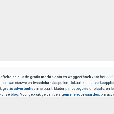
saftehalen.nl
is de
gratis marktplaats
en
weggeefhoek
voor het aan
halen van nieuwe en
tweedehands
spullen - lokaal, zonder verkoopplic
ek
gratis advertenties
in je buurt, blader per
categorie
of
plaats
, en l
op onze
blog
. Voor gebruik gelden de
algemene voorwaarden
; privacy
privacybeleid
.