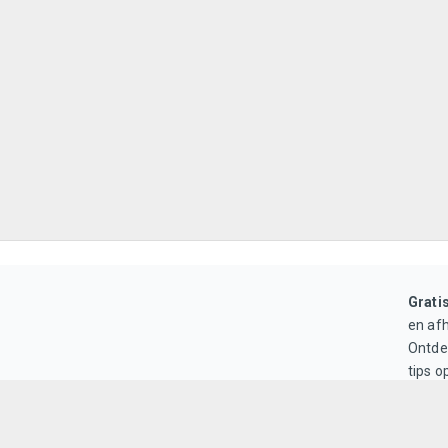
Grati
en af
Ontd
tips 
in het