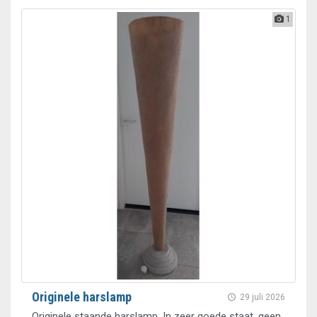
1
Originele harslamp
29 juli 2026
Originele staande harslamp. In zeer goede staat, geen