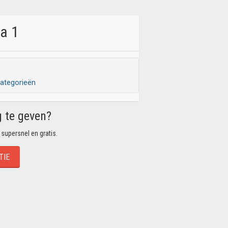
na 1
ategorieën
g te geven?
 supersnel en gratis.
TIE