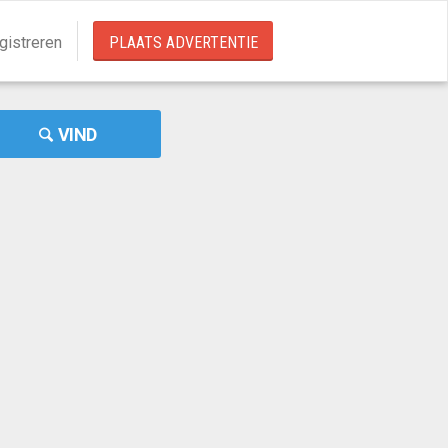
gistreren
PLAATS ADVERTENTIE
VIND