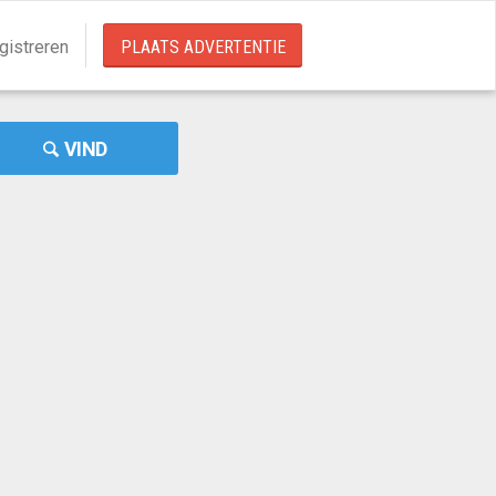
gistreren
PLAATS ADVERTENTIE
VIND