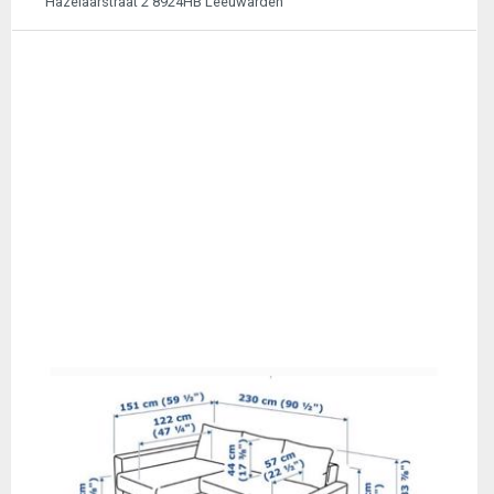
Hazelaarstraat 2 8924HB Leeuwarden