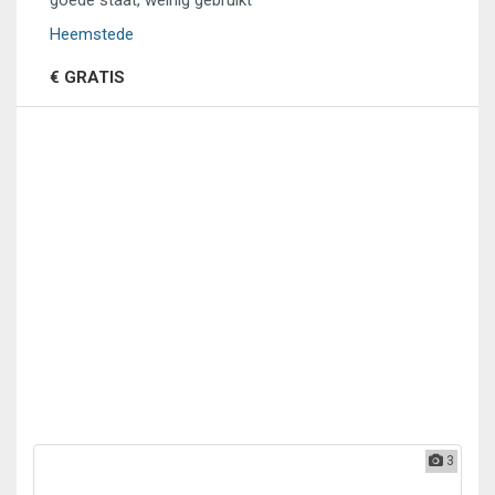
goede staat, weinig gebruikt
Heemstede
€ GRATIS
3