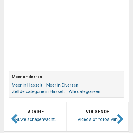
Meer ontdekken
Meer in Hasselt
Meer in Diversen
Zelfde categorie in Hasselt
Alle categorieën
VORIGE
VOLGENDE
Ruwe schapenvacht,
Video's of foto's van
schapenwol, gevilte
Gang Show 1985 in Delft
lamsvellen