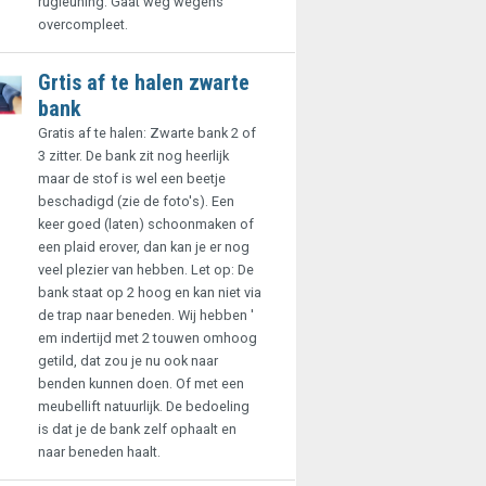
rugleuning. Gaat weg wegens
overcompleet.
Grtis af te halen zwarte
bank
Gratis af te halen: Zwarte bank 2 of
3 zitter. De bank zit nog heerlijk
maar de stof is wel een beetje
beschadigd (zie de foto's). Een
keer goed (laten) schoonmaken of
een plaid erover, dan kan je er nog
veel plezier van hebben. Let op: De
bank staat op 2 hoog en kan niet via
de trap naar beneden. Wij hebben '
em indertijd met 2 touwen omhoog
getild, dat zou je nu ook naar
benden kunnen doen. Of met een
meubellift natuurlijk. De bedoeling
is dat je de bank zelf ophaalt en
naar beneden haalt.