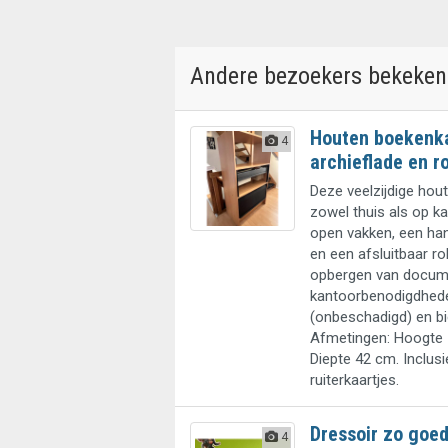
Andere bezoekers bekeken
Houten boekenk
4
archieflade en r
Deze veelzijdige hou
zowel thuis als op ka
open vakken, een ha
en een afsluitbaar ro
opbergen van docum
kantoorbenodigdheden
(onbeschadigd) en bi
Afmetingen: Hoogte 
Diepte 42 cm. Inclus
ruiterkaartjes.
Dressoir zo goed
4