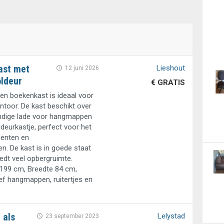
ast met
Lieshout
12 juni 2026
oldeur
€ GRATIS
ten boekenkast is ideaal voor
ntoor. De kast beschikt over
ndige lade voor hangmappen
ldeurkastje, perfect voor het
enten en
. De kast is in goede staat
edt veel opbergruimte.
199 cm, Breedte 84 cm,
ief hangmappen, ruitertjes en
 als
Lelystad
23 september 2023