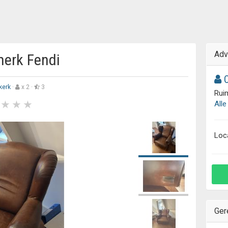
Adv
merk Fendi
C
kerk
·
x 2 ·
3
Ruim
Alle
Loc
Ger