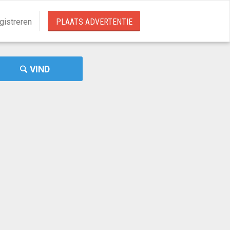
gistreren
PLAATS ADVERTENTIE
VIND