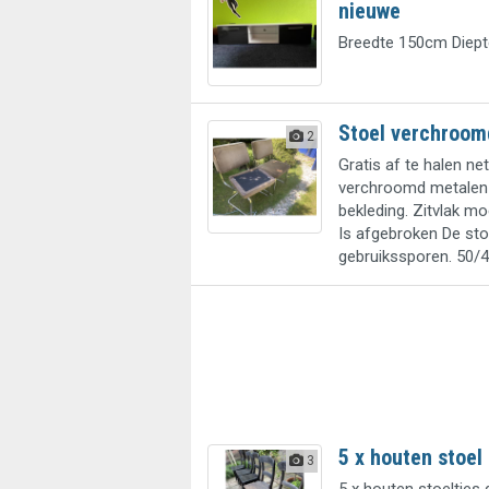
nieuwe
Breedte 150cm Diep
Stoel verchroom
2
Gratis af te halen ne
verchroomd metalen 
bekleding. Zitvlak 
Is afgebroken De stoe
gebruikssporen. 50/44
5 x houten stoel
3
5 x houten stoeltjes