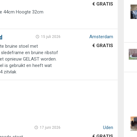
€ GRATIS
te 44cm Hoogte 32cm
d
Amsterdam
15 juli 2026
€ GRATIS
tte bruine stoel met
sledeframe en bruine ribstof
moet opnieuw GELAST worden.
l is gebruikt en heeft wat
 zitvlak
Uden
17 juni 2026
€ GRATIS
 goede staat