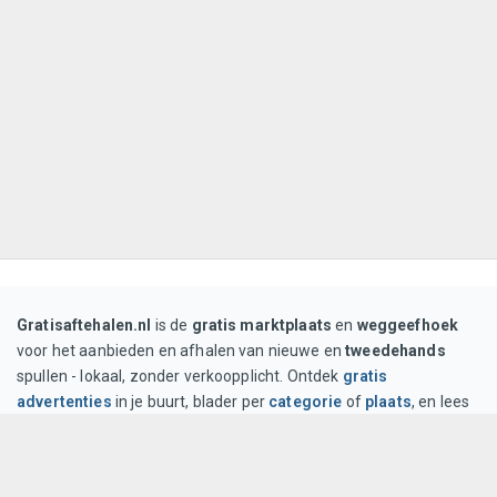
Gratisaftehalen.nl
is de
gratis marktplaats
en
weggeefhoek
voor het aanbieden en afhalen van nieuwe en
tweedehands
spullen - lokaal, zonder verkoopplicht. Ontdek
gratis
advertenties
in je buurt, blader per
categorie
of
plaats
, en lees
tips op onze
blog
. Voor gebruik gelden de
algemene
voorwaarden
; privacy staat in het
privacybeleid
.