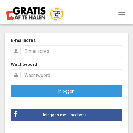
Navig
aan/u
E-mailadres
Wachtwoord
Inloggen
Inloggen met Facebook