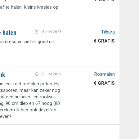
f te halen. Kleine krasjes op
e halen
Tilburg
18 mei 2026
€ GRATIS
 dressoir. ziet er goed uit
nk
Rosmalen
26 juni 2026
€ GRATIS
n leer met metalen poten. Hij
kssporen, maar kan zeker nog
t een huisdier- en rookvrij
ang, 90 cm diep en 67 hoog (80
ereken) Ik heb ook dezelfde
geven!