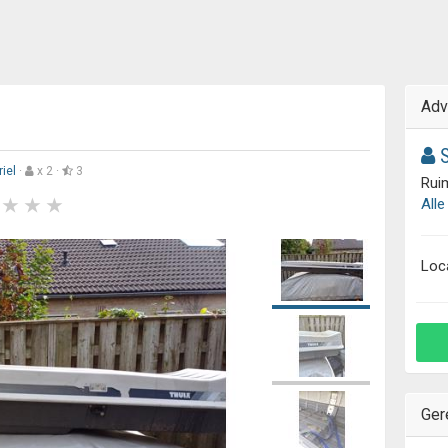
Adv
S
iel
·
x 2 ·
3
Ruim
Alle
Loc
Ger