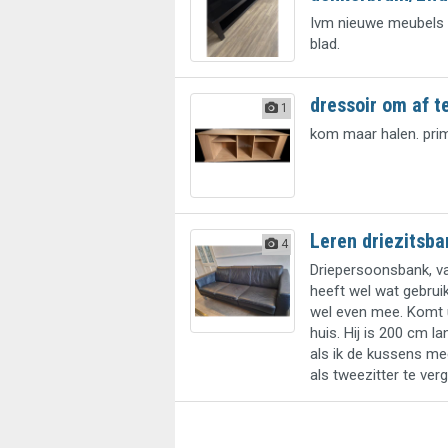
Ivm nieuwe meubels a
blad.
dressoir om af t
1
kom maar halen. prima
Leren driezitsba
4
Driepersoonsbank, va
heeft wel wat gebrui
wel even mee. Komt ui
huis. Hij is 200 cm l
als ik de kussens me
als tweezitter te ver