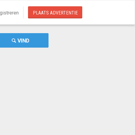
gistreren
PLAATS ADVERTENTIE
VIND