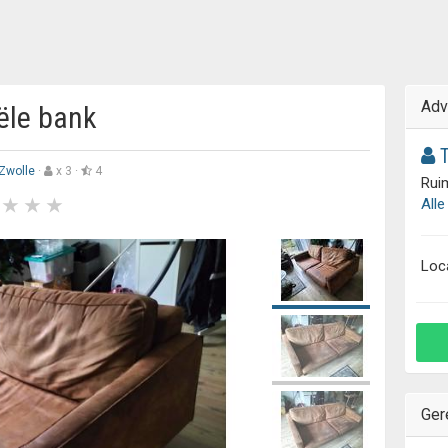
Adv
iële bank
T
Zwolle
·
x 3 ·
4
Ruim
Alle
Loc
Ger