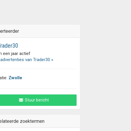
erteerder
rader30
 een jaar actief
 advertenties van Trader30 »
atie:
Zwolle
Stuur bericht
elateerde zoektermen