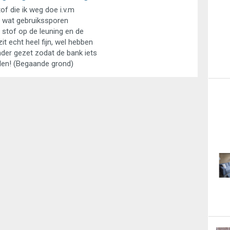
of die ik weg doe i.v.m
el wat gebruikssporen
 stof op de leuning en de
it echt heel fijn, wel hebben
nder gezet zodat de bank iets
alen! (Begaande grond)