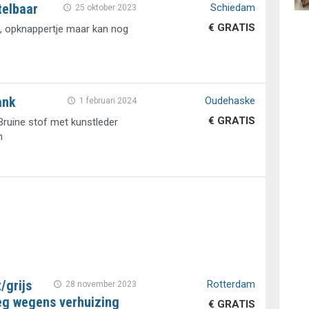
telbaar
Schiedam
25 oktober 2023
€ GRATIS
l, opknappertje maar kan nog
ank
Oudehaske
1 februari 2024
€ GRATIS
Bruine stof met kunstleder
n
/grijs
Rotterdam
28 november 2023
eg wegens verhuizing
€ GRATIS