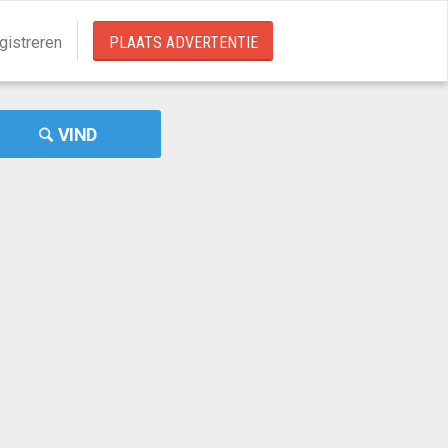
gistreren
PLAATS ADVERTENTIE
VIND