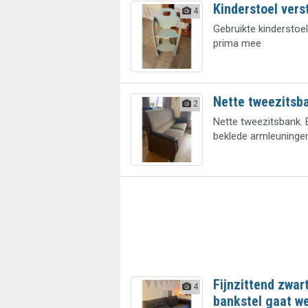
Kinderstoel vers
4
Gebruikte kinderstoe
prima mee
Nette tweezitsb
2
Nette tweezitsbank. 
beklede armleuninge
Fijnzittend zwart
4
bankstel gaat w