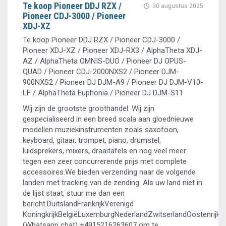
Te koop Pioneer DDJ RZX /
30 augustus 2025
Pioneer CDJ-3000 / Pioneer
XDJ-XZ
Te koop Pioneer DDJ RZX / Pioneer CDJ-3000 /
Pioneer XDJ-XZ / Pioneer XDJ-RX3 / AlphaTheta XDJ-
AZ / AlphaTheta OMNIS-DUO / Pioneer DJ OPUS-
QUAD / Pioneer CDJ-2000NXS2 / Pioneer DJM-
900NXS2 / Pioneer DJ DJM-A9 / Pioneer DJ DJM-V10-
LF / AlphaTheta Euphonia / Pioneer DJ DJM-S11
Wij zijn de grootste groothandel. Wij zijn
gespecialiseerd in een breed scala aan gloednieuwe
modellen muziekinstrumenten zoals saxofoon,
keyboard, gitaar, trompet, piano, drumstel,
luidsprekers, mixers, draaitafels en nog veel meer
tegen een zeer concurrerende prijs met complete
accessoires.We bieden verzending naar de volgende
landen met tracking van de zending. Als uw land niet in
de lijst staat, stuur me dan een
bericht.DuitslandFrankrijkVerenigd
KoningkrijkBelgiëLuxemburgNederlandZwitserlandOostenrijkIt
(Whatsapp chat) +4915216263607 om te