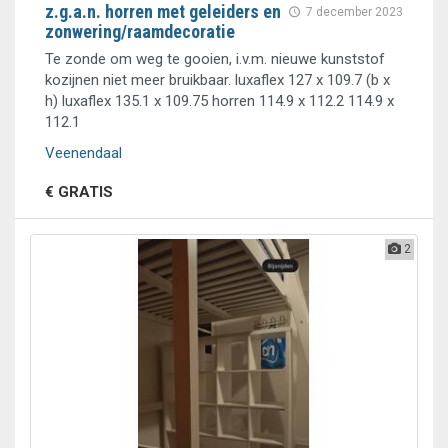
z.g.a.n. horren met geleiders en
7 december 2023
zonwering/raamdecoratie
Te zonde om weg te gooien, i.v.m. nieuwe kunststof
kozijnen niet meer bruikbaar. luxaflex 127 x 109.7 (b x
h) luxaflex 135.1 x 109.75 horren 114.9 x 112.2 114.9 x
112.1
Veenendaal
€ GRATIS
2