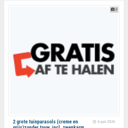
0
2 grote tuinparasols (creme en
6 juni 2026
grijs)zonder touw, incl. zwenkarm