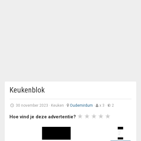
Keukenblok
30 november 2023
·
Keuken
·
Oudemirdum
·
x 3 ·
2
Hoe vind je deze advertentie?