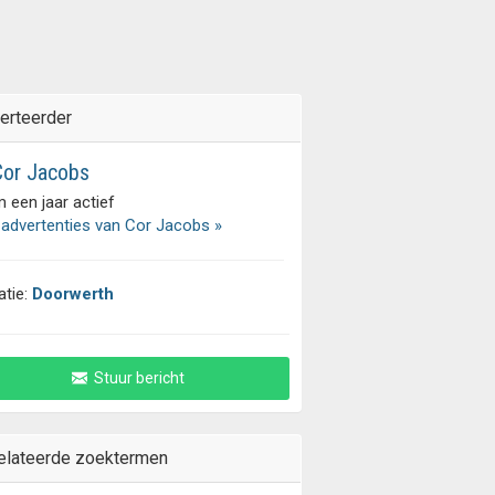
erteerder
or Jacobs
 een jaar actief
 advertenties van Cor Jacobs »
atie:
Doorwerth
Stuur bericht
elateerde zoektermen