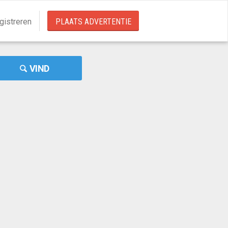
gistreren
PLAATS ADVERTENTIE
VIND