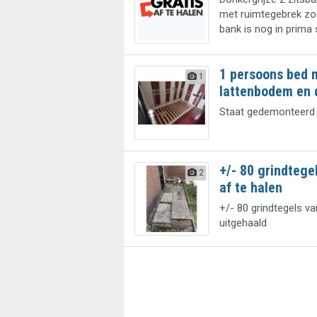
met ruimtegebrek zo 
bank is nog in prima 
1 persoons bed 
1
lattenbodem en 
Staat gedemonteerd 
+/- 80 grindtege
2
af te halen
+/- 80 grindtegels van
uitgehaald