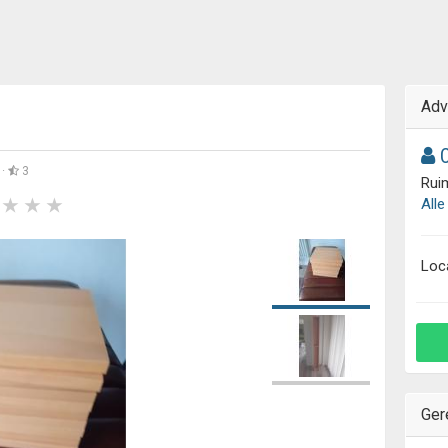
Adv
C
 ·
3
Ruim
Alle
Loc
Ger