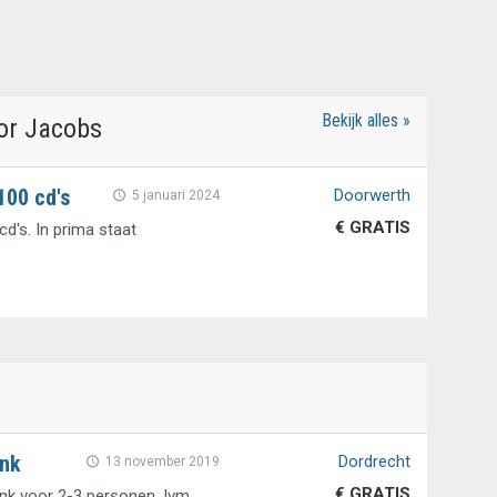
Bekijk alles »
or Jacobs
100 cd's
Doorwerth
5 januari 2024
€ GRATIS
d's. In prima staat
ank
Dordrecht
13 november 2019
€ GRATIS
ank voor 2-3 personen. Ivm