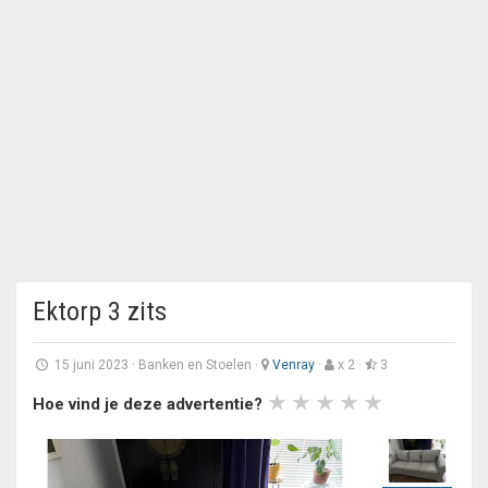
Ektorp 3 zits
15 juni 2023
·
Banken en Stoelen
·
Venray
·
x 2 ·
3
Hoe vind je deze advertentie?