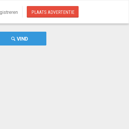
gistreren
PLAATS ADVERTENTIE
VIND