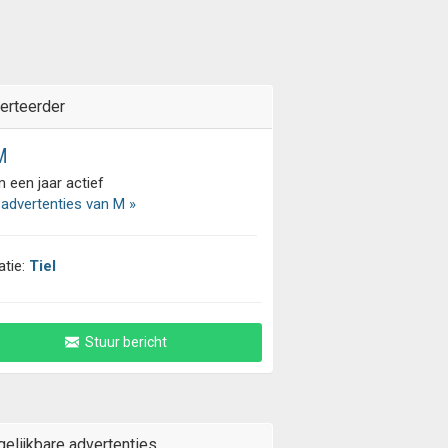
erteerder
M
 een jaar actief
 advertenties van M »
atie:
Tiel
Stuur bericht
gelijkbare advertenties