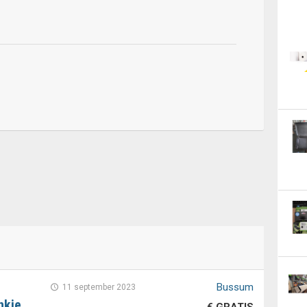
Bussum
11 september 2023
nkje