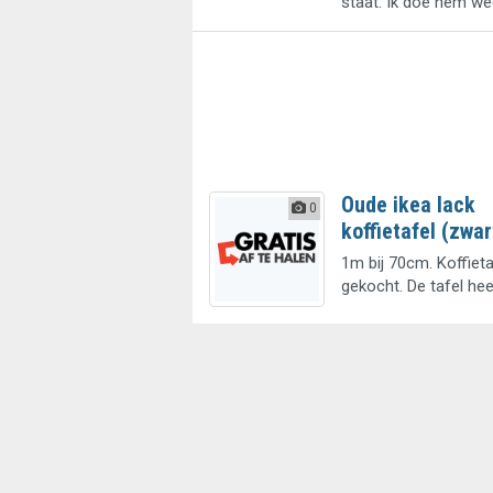
staat. Ik doe hem we
Oude ikea lack
0
koffietafel (zwar
1m bij 70cm. Koffiet
gekocht. De tafel hee