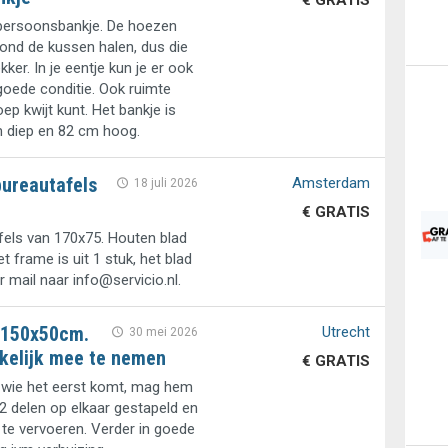
€ GRATIS
persoonsbankje. De hoezen
rond de kussen halen, dus die
ekker. In je eentje kun je er ook
goede conditie. Ook ruimte
oep kwijt kunt. Het bankje is
m diep en 82 cm hoog.
bureautafels
Amsterdam
18 juli 2026
€ GRATIS
els van 170x75. Houten blad
 frame is uit 1 stuk, het blad
r mail naar info@servicio.nl.
0x150x50cm.
Utrecht
30 mei 2026
kkelijk mee te nemen
€ GRATIS
 wie het eerst komt, mag hem
 2 delen op elkaar gestapeld en
k te vervoeren. Verder in goede