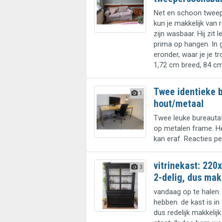
Net en schoon twee
kun je makkelijk van 
zijn wasbaar. Hij zit l
prima op hangen. In 
eronder, waar je je tr
1,72 cm breed, 84 c
Twee identieke 
1
hout/metaal
Twee leuke bureautaf
op metalen frame. Het
kan eraf. Reacties pe
vitrinekast: 22
3
2-delig, dus ma
vandaag op te halen.
hebben. de kast is in
dus redelijk makkelij