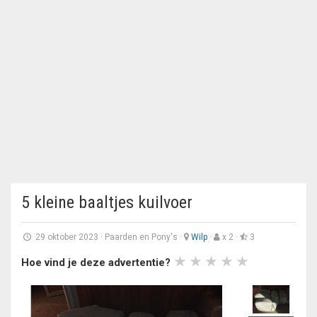
5 kleine baaltjes kuilvoer
29 oktober 2023
·
Paarden en Pony's
·
Wilp
·
x 2 ·
3
Hoe vind je deze advertentie?